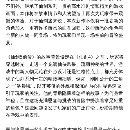
不例外。继承了仙剑系列一贯的高水准剧情和精美的游戏
画面，本作将在故事情节和人物塑造上再次为玩家带来震
撼的体验。对于仙剑迷来说，本次新作不仅有一批崭新的
角色加入，更有许多熟悉的面孔回归，这些熟悉的角色与
全新的人物一同登场，将为玩家们呈现一场空前的冒险盛
宴。
《仙剑5前传》的故事背景设定在《仙剑4》之前，玩家将
穿越时光，走进一个充满仙侠风采、瑰丽神秘的世界。游
戏中的新人物无论在外形设计还是性格特点上，都充分体
现了仙剑系列一贯的精致与细腻。例如，刚刚公开的主角
之一“洛晨曦”，以其英俊的外貌和深沉的内心世界迅速吸
引了玩家的关注。他的背后隐藏着怎样的故事？为何身世
神秘，且在这场充满恩怨与挑战的冒险中扮演着举足轻重
的角色？这些问题引发了玩家们的广泛讨论，纷纷期待他
在游戏中的表现。
而与洛晨曦一起出现在游戏中的“林婉儿”则是另一位令人