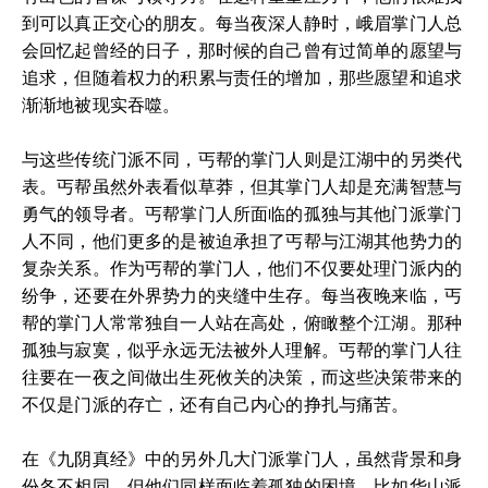
到可以真正交心的朋友。每当夜深人静时，峨眉掌门人总
会回忆起曾经的日子，那时候的自己曾有过简单的愿望与
追求，但随着权力的积累与责任的增加，那些愿望和追求
渐渐地被现实吞噬。
与这些传统门派不同，丐帮的掌门人则是江湖中的另类代
表。丐帮虽然外表看似草莽，但其掌门人却是充满智慧与
勇气的领导者。丐帮掌门人所面临的孤独与其他门派掌门
人不同，他们更多的是被迫承担了丐帮与江湖其他势力的
复杂关系。作为丐帮的掌门人，他们不仅要处理门派内的
纷争，还要在外界势力的夹缝中生存。每当夜晚来临，丐
帮的掌门人常常独自一人站在高处，俯瞰整个江湖。那种
孤独与寂寞，似乎永远无法被外人理解。丐帮的掌门人往
往要在一夜之间做出生死攸关的决策，而这些决策带来的
不仅是门派的存亡，还有自己内心的挣扎与痛苦。
在《九阴真经》中的另外几大门派掌门人，虽然背景和身
份各不相同，但他们同样面临着孤独的困境。比如华山派