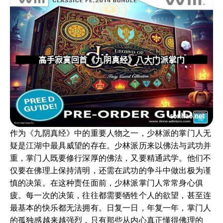
作为《九阴真经》中的重要人物之一，少林派的掌门人无
疑是江湖中最具威望的存在。少林派历来以佛法与武功并
重，掌门人既要修行深厚的佛法，又要精通武学。他们不
仅要在佛理上保持清明，还需在武功的争斗中做出极为谨
慎的决策。在这种责任面前，少林派掌门人常常身心俱
疲。每一次的决策，往往都需要牺牲个人的欲望，甚至连
最基本的快乐都无法拥有。日复一日，年复一年，掌门人
的孤独感越来越强烈，只有那些从内心真正懂得佛理的