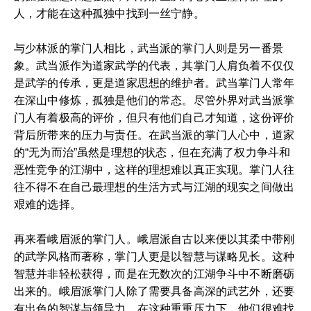
人，才能在这种孤独中找到一丝宁静。
与少林派的掌门人相比，武当派的掌门人则是另一番景
象。武当派作为道家武学的代表，其掌门人肩负着不仅仅
是武学的传承，更是道家思想的维护者。武当掌门人常年
在深山中修炼，孤独是他们的常态。尽管外界对武当派掌
门人有着极高的评价，但只有他们自己才知道，这份评价
背后所带来的压力与责任。在武当派的掌门人心中，道家
的“无为而治”虽然是理想的状态，但在充满了权力争斗和
恶性竞争的江湖中，这样的理想难以真正实现。掌门人往
往不得不在自己最理想的生活方式与江湖的现实之间做出
艰难的选择。
再来看峨眉派的掌门人。峨眉派自古以来便以其柔中带刚
的武学风格而著称，掌门人更是以智慧与谋略见长。这种
智慧并非轻松获得，而是在无数次的江湖争斗中不断磨砺
出来的。峨眉派掌门人除了需要具备高深的武艺外，还要
有出色的智谋与领导力。在这种重重压力下，他们很难找